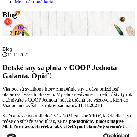
Moja nákupná karta
Blog
Úvod
Blog
Blog
11.11.2021
Detské sny sa plnia v COOP Jednota
Galanta. Opäť!
Vianoce sú sviatkom, ktorý zhmotňuje sny a dáva príležitosť
obdarovať vašich blízkych. My obdarovávame 15 detí už štvrtý rok
a „Snívajte s COOP Jednota“ súťaž určená pre všetkých, ktorí do
Vianoc nedovŕšili 18 rokov
začína už 11.11.2021 !
Stačí aby ste nakúpili do 15.12.2021 za aspoň 10 €, každé dieťa sa
môže do súťaže zapojiť tak, že na
pokladničný bloček napíše
čitateľne názov darčeka, aký si želá pod vianočný stromček a
kontaktné údaje v tvare: Meno a priezvisko, vek, obec (kde