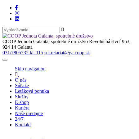
COOP Jednota Galanta, spotrebné družstvo
Revolučná štvrť 953,
924 14 Galanta
031/7805732 kl. 115
sekretariat@ga.coop.sk
Skip navigation
O nás
Súťaže
Letáková ponuka
Služby
E-shop
Kariéra
Naše predajne
24/7
Kontakt